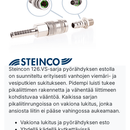
Steincon 126.VS-sarja pyörähdyksen estolla
on suunniteltu erityisesti vanhojen viemäri- ja
vesiputkien sukitukseen. Pidempi luisti tukee
pikaliittimen rakennetta ja vähentää liittimeen
kohdistuvaa vääntöä. Kaikissa sarjan
pikaliitinrungoissa on vakiona lukitus, jonka
ansiosta liitin ei pääse vahingossa aukeamaan.
Vakiona lukitus ja pyörähdyksen esto
Yhdellä kädellä kytkettävissä