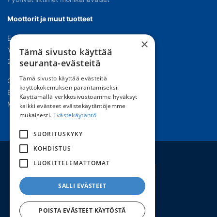
Moottorit ja muut tuotteet
Erikoissähkömoottorit
×
Yhteet ja letkukarat
Tämä sivusto käyttää
seuranta-evästeitä
2- ja 3-tie venttiilit
Tämä sivusto käyttää evästeitä
Oppaat
käyttökokemuksen parantamiseksi.
Edustukset
Käyttämällä verkkosivustoamme hyväksyt
Materiaalipankki
kaikki evästeet evästekäytäntöjemme
mukaisesti.
Evästekäytäntö
SUORITUSKYKY
KOHDISTUS
LUOKITTELEMATTOMAT
SALLI EVÄSTEET
POISTA EVÄSTEET KÄYTÖSTÄ