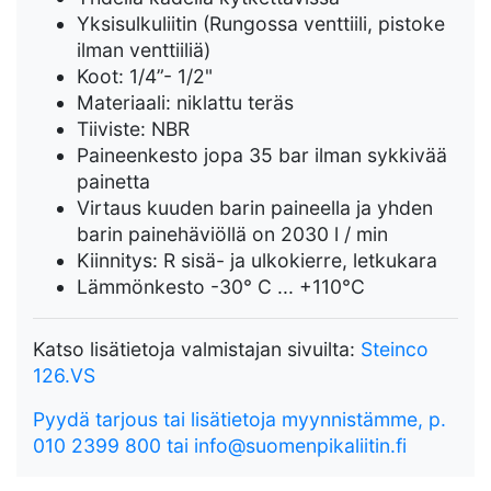
Yksisulkuliitin (Rungossa venttiili, pistoke
ilman venttiiliä)
Koot: 1/4”- 1/2"
Materiaali: niklattu teräs
Tiiviste: NBR
Paineenkesto jopa 35 bar ilman sykkivää
painetta
Virtaus kuuden barin paineella ja yhden
barin painehäviöllä on 2030 l / min
Kiinnitys: R sisä- ja ulkokierre, letkukara
Lämmönkesto -30° C ... +110°C
Katso lisätietoja valmistajan sivuilta:
Steinco
126.VS
Pyydä tarjous tai lisätietoja myynnistämme, p.
010 2399 800 tai info@suomenpikaliitin.fi