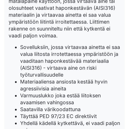
matalapaine käyttöön, jossa virtaava aine tai
olosuhteet vaativat haponkestävän (AISI316)
materiaalin ja virtaavaa ainetta ei saa valua
ympäristöön liitintä irroitettaessa. Liittimen
rakenne on suunniteltu niin että kytkentä ei
vaadi paljon voimaa.
Sovelluksiin, jossa virtaavaa ainetta ei saa
valua liitosta irrotettaessa ympäristöön ja
vaaditaan haponkestävää materiaalia
(AISI316) - virtaava aine on riski
työturvallisuudelle
Materiaaliensa ansiosta kestää hyvin
agressiivisia aineita
Varmuuslukko joka estää liitoksen
avaamisen vahingossa
Saatavilla värikoodattuna
Täyttää PED 97/23 EC direktiivit
Yhdellä kädellä kytkettävä, ei vaadi paljon