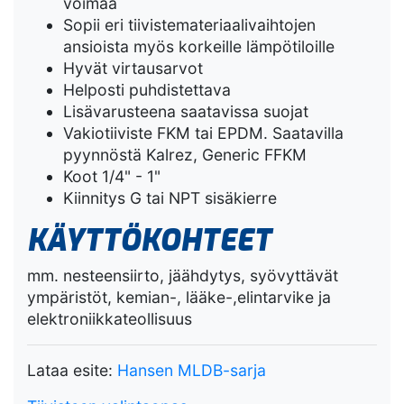
voimaa
Sopii eri tiivistemateriaalivaihtojen
ansioista myös korkeille lämpötiloille
Hyvät virtausarvot
Helposti puhdistettava
Lisävarusteena saatavissa suojat
Vakiotiiviste FKM tai EPDM. Saatavilla
pyynnöstä Kalrez, Generic FFKM
Koot 1/4" - 1"
Kiinnitys G tai NPT sisäkierre
KÄYTTÖKOHTEET
mm. nesteensiirto, jäähdytys, syövyttävät
ympäristöt, kemian-, lääke-,elintarvike ja
elektroniikkateollisuus
Lataa esite:
Hansen MLDB-sarja