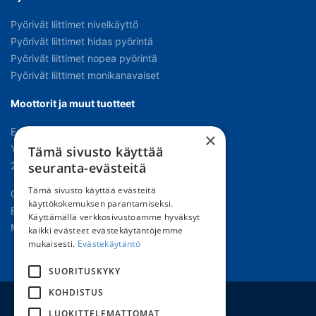
Pyörivät liittimet nivelkäyttö
Pyörivät liittimet hidas pyörintä
Pyörivät liittimet nopea pyörintä
Pyörivät liittimet monikanavaiset
Moottorit ja muut tuotteet
Erikoissähkömoottorit
×
Yhteet ja letkukarat
Tämä sivusto käyttää
2- ja 3-tie venttiilit
seuranta-evästeitä
Tämä sivusto käyttää evästeitä
Oppaat
käyttökokemuksen parantamiseksi.
Edustukset
Käyttämällä verkkosivustoamme hyväksyt
Materiaalipankki
kaikki evästeet evästekäytäntöjemme
mukaisesti.
Evästekäytäntö
SUORITUSKYKY
KOHDISTUS
LUOKITTELEMATTOMAT